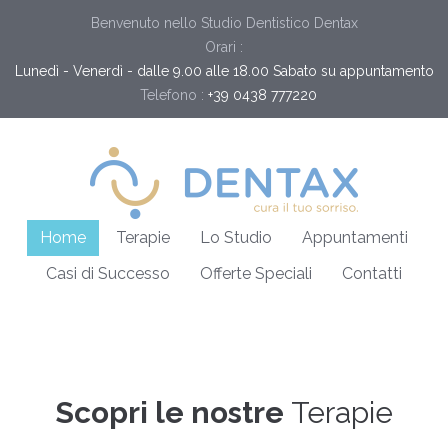
Benvenuto nello Studio Dentistico Dentax
Orari :
Lunedì - Venerdì - dalle 9.00 alle 18.00 Sabato su appuntamento
Telefono :
+39 0438 777220
Home
Terapie
Lo Studio
Appuntamenti
Casi di Successo
Offerte Speciali
Contatti
Scopri le nostre
Terapie